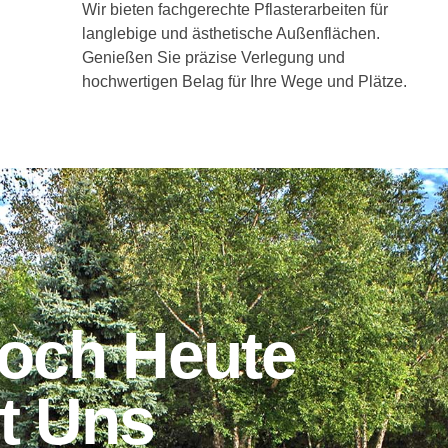
Wir bieten fachgerechte Pflasterarbeiten für
langlebige und ästhetische Außenflächen.
Genießen Sie präzise Verlegung und
hochwertigen Belag für Ihre Wege und Plätze.
Noch Heute
it Uns