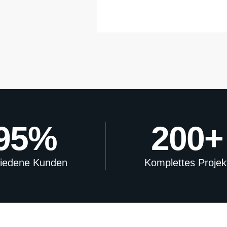
95
%
200
+
riedene Kunden
Komplettes Projek